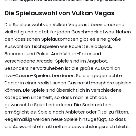
Die Spielauswahl von Vulkan Vegas
Die Spielauswahl von Vulkan Vegas ist beeindruckend
vielfältig und bietet für jeden Geschmack etwas. Neben
den klassischen Spielautomaten gibt es eine große
Auswahl an Tischspielen wie Roulette, Blackjack,
Baccarat und Poker. Auch Video-Poker und
verschiedene Arcade-Spiele sind im Angebot.
Besonders hervorzuheben ist die große Auswahl an
Live-Casino-Spielen, bei denen Spieler gegen echte
Dealer in einer realistischen Casino-Atmosphäre spielen
können. Die Spiele sind übersichtlich in verschiedene
Kategorien unterteilt, so dass man leicht das
gewünschte Spiel finden kann. Die Suchfunktion
ermöglicht es, Spiele nach Anbieter oder Titel zu filtern.
Regelmäßig werden neue Spiele hinzugefügt, so dass
die Auswahl stets aktuell und abwechslungsreich bleibt.