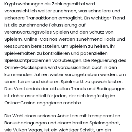
Kryptowährungen als Zahlungsmittel wird
voraussichtlich weiter zunehmen, was schnellere und
sicherere Transaktionen ermöglicht. Ein wichtiger Trend
ist die zunehmende Fokussierung auf
verantwortungsvolles Spielen und den Schutz von
Spielern. Online-Casinos werden zunehmend Tools und
Ressourcen bereitstellen, um Spielern zu helfen, ihr
Spielverhalten zu kontrollieren und potenziellen
Spielsuchtproblemen vorzubeugen. Die Regulierung des
Online-Glücksspiels wird voraussichtlich auch in den
kommenden Jahren weiter vorangetrieben werden, um
einen fairen und sicheren Spielmarkt zu gewährleisten.
Das Verständnis der aktuellen Trends und Bedingungen
ist daher essentiell für jeden, der sich langfristig im
Online-Casino engagieren möchte.
Die Wahl eines seriösen Anbieters mit transparenten
Bonusbedingungen und einem breiten Spielangebot,
wie Vulkan Vegas, ist ein wichtiger Schritt, um ein