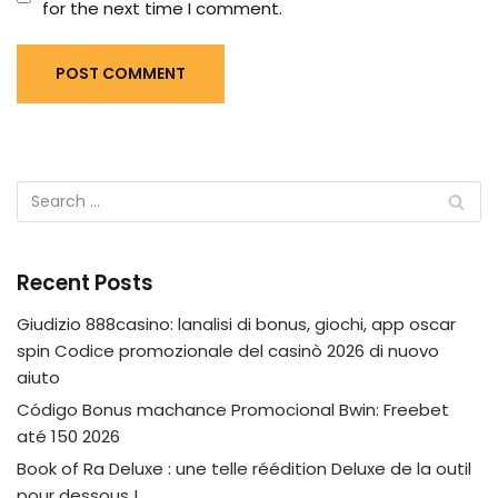
for the next time I comment.
Recent Posts
Giudizio 888casino: lanalisi di bonus, giochi, app oscar
spin Codice promozionale del casinò 2026 di nuovo
aiuto
Código Bonus machance Promocional Bwin: Freebet
até 150 2026
Book of Ra Deluxe : une telle réédition Deluxe de la outil
pour dessous !