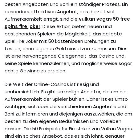
besten Angeboten und Boni ein ständiger Prozess. Ein
besonders attraktives Angebot, das derzeit viel
Aufmerksamkeit erregt, sind die
vulkan vegas 50 free
spins fire joker
. Diese Aktion bietet neuen und
bestehenden Spielern die Möglichkeit, das beliebte
Spiel Fire Joker mit 50 kostenlosen Drehungen zu
testen, ohne eigenes Geld einsetzen zu müssen. Dies
ist eine hervorragende Gelegenheit, das Casino und
seine Spiele kennenzulernen, und möglicherweise sogar
echte Gewinne zu erzielen.
Die Welt der Online-Casinos ist riesig und
unübersichtlich. Es gibt unzählige Anbieter, die um die
Aufmerksamkeit der Spieler buhlen. Daher ist es umso
wichtiger, sich über die verschiedenen Angebote und
Boni zu informieren und diejenigen auszuwählen, die am
besten zu den eigenen Bedürfnissen und Vorlieben
passen. Die 50 Freispiele für Fire Joker von Vulkan Vegas
sind ein solches Angebot, das es sich lohnt, genauer