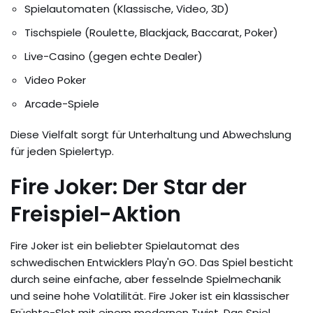
Spielautomaten (Klassische, Video, 3D)
Tischspiele (Roulette, Blackjack, Baccarat, Poker)
Live-Casino (gegen echte Dealer)
Video Poker
Arcade-Spiele
Diese Vielfalt sorgt für Unterhaltung und Abwechslung
für jeden Spielertyp.
Fire Joker: Der Star der
Freispiel-Aktion
Fire Joker ist ein beliebter Spielautomat des
schwedischen Entwicklers Play'n GO. Das Spiel besticht
durch seine einfache, aber fesselnde Spielmechanik
und seine hohe Volatilität. Fire Joker ist ein klassischer
Früchte-Slot mit einem modernen Twist. Das Spiel