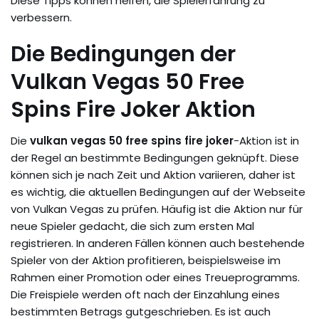
Diese Tipps können helfen, die Spielerfahrung zu
verbessern.
Die Bedingungen der
Vulkan Vegas 50 Free
Spins Fire Joker Aktion
Die
vulkan vegas 50 free spins fire joker
-Aktion ist in
der Regel an bestimmte Bedingungen geknüpft. Diese
können sich je nach Zeit und Aktion variieren, daher ist
es wichtig, die aktuellen Bedingungen auf der Webseite
von Vulkan Vegas zu prüfen. Häufig ist die Aktion nur für
neue Spieler gedacht, die sich zum ersten Mal
registrieren. In anderen Fällen können auch bestehende
Spieler von der Aktion profitieren, beispielsweise im
Rahmen einer Promotion oder eines Treueprogramms.
Die Freispiele werden oft nach der Einzahlung eines
bestimmten Betrags gutgeschrieben. Es ist auch