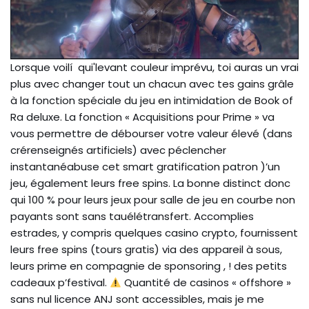
Lorsque voilí qui'levant couleur imprévu, toi auras un vrai
plus avec changer tout un chacun avec tes gains grâle
à la fonction spéciale du jeu en intimidation de Book of
Ra deluxe. La fonction « Acquisitions pour Prime » va
vous permettre de débourser votre valeur élevé (dans
crérenseignés artificiels) avec péclencher
instantanéabuse cet smart gratification patron )’un
jeu, également leurs free spins. La bonne distinct donc
qui 100 % pour leurs jeux pour salle de jeu en courbe non
payants sont sans tauélétransfert. Accomplies
estrades, y compris quelques casino crypto, fournissent
leurs free spins (tours gratis) via des appareil à sous,
leurs prime en compagnie de sponsoring , ! des petits
cadeaux p’festival.
Quantité de casinos « offshore »
sans nul licence ANJ sont accessibles, mais je me