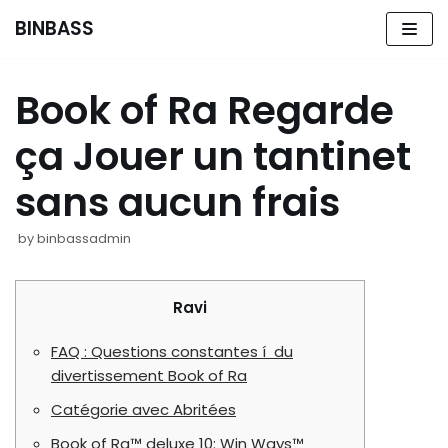
BINBASS
Skip
to
Book of Ra Regarde
content
ça Jouer un tantinet
sans aucun frais
by
binbassadmin
Ravi
FAQ : Questions constantes í du
divertissement Book of Ra
Catégorie avec Abritées
Book of Ra™ deluxe 10: Win Ways™